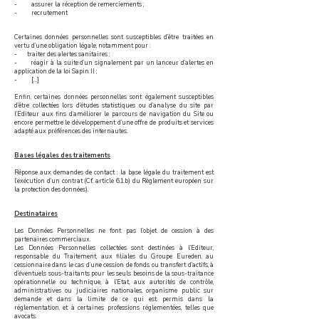
- assurer la réception de remerciements ;
- recrutement
Certaines données personnelles sont susceptibles d’être traitées en
vertu d’une obligation légale, notamment pour :
- traiter des alertes sanitaires ;
- réagir à la suite d’un signalement par un lanceur d’alertes en
application de la loi Sapin II ;
- […]
Enfin, certaines données personnelles sont également susceptibles
d’être collectées lors d’études statistiques ou d’analyse du site par
l’Editeur aux fins d’améliorer le parcours de navigation du Site ou
encore permettre le développement d’une offre de produits et services
adapté aux préférences des internautes.
Bases légales des traitements
Réponse aux demandes de contact : la base légale du traitement est
l’exécution d’un contrat (Cf. article 6.1.b) du Règlement européen sur
la protection des données).
Destinataires
Les Données Personnelles ne font pas l’objet de cession à des
partenaires commerciaux.
Les Données Personnelles collectées sont destinées à l’Editeur,
responsable du Traitement, aux filiales du Groupe Eureden, au
cessionnaire dans le cas d’une cession de fonds ou transfert d’actifs, à
d’éventuels sous-traitants pour les seuls besoins de la sous-traitance
opérationnelle ou technique, à l’Etat, aux autorités de contrôle,
administratives ou judiciaires nationales, organisme public sur
demande et dans la limite de ce qui est permis dans la
réglementation, et à certaines professions réglementées, telles que
avocats.