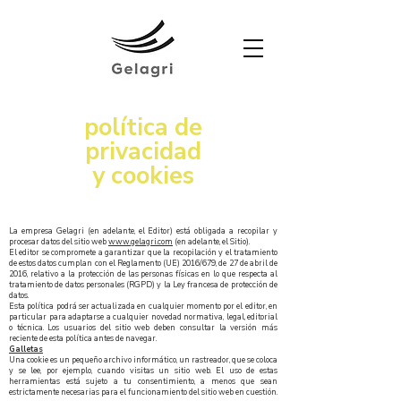
política de
privacidad
y cookies
La empresa Gelagri (en adelante, el Editor) está obligada a recopilar y
procesar datos del sitio web
www.gelagri.com
(en adelante, el Sitio).
El editor se compromete a garantizar que la recopilación y el tratamiento
de estos datos cumplan con el Reglamento (UE) 2016/679, de 27 de abril de
2016, relativo a la protección de las personas físicas en lo que respecta al
tratamiento de datos personales (RGPD) y la Ley francesa de protección de
datos.
Esta política podrá ser actualizada en cualquier momento por el editor, en
particular para adaptarse a cualquier novedad normativa, legal, editorial
o técnica. Los usuarios del sitio web deben consultar la versión más
reciente de esta política antes de navegar.
Galletas
Una cookie es un pequeño archivo informático, un rastreador, que se coloca
y se lee, por ejemplo, cuando visitas un sitio web. El uso de estas
herramientas está sujeto a tu consentimiento, a menos que sean
estrictamente necesarias para el funcionamiento del sitio web en cuestión.