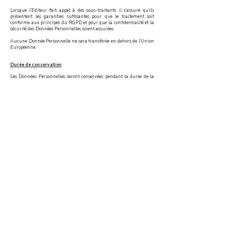
Lorsque l’Editeur fait appel à des sous-traitants il s’assure qu’ils
présentent les garanties suffisantes pour que le traitement soit
conforme aux principes du RGPD et pour que la confidentialité et la
sécurité des Données Personnelles soient assurées.
Aucune Donnée Personnelle ne sera transférée en dehors de l’Union
Européenne.
Durée de conservation
Les Données Personnelles seront conservées pendant la durée de la
finalité poursuivie dans la limite de 1 an, sauf en cas d’obligations
légales ou règlementaires imposant pour certains documents ou
informations une durée de conservation des données personnelles
spécifiques.
Exercice de vos droits
Conformément au RGPD, l’Utilisateur du Site bénéficie d’un droit
d’accès, de rectification, d’effacement, ainsi que d’un droit de limitation
du traitement de ses Données Personnelles. Dans les limites prévues
par le RGPD, l’Utilisateur peut s’opposer à ce traitement et bénéficier
d’un droit à la portabilité.
Ces droits peuvent être exercés (i) par email à
dpo-rgpd-
eff@eureden.com
ou (ii) par courrier postal à l’adresse suivante :
GELAGRI IBÉRÍCA S.L , Carretera de Valtierra - San Adrián, s/nº,
31320 MILAGRO (Navarra - España)
L’Utilisateur doit justifier de son identité et indiquer le contexte dans
lequel il a transmis ses Données Personnelles (date de la réclamation
et/ou motif).
En cas de contestation des conditions relatives à la collecte et au
traitement de ses Données Personnelles, l’Utilisateur dispose