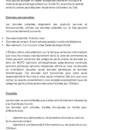
Vous pouvez accepter ou rejeter le dépôt des cookies en utilisant le
module de paramétrage présent sur le Site. En revanche, le rejet de
certains cookies peut dégrader l’expérience utilisateur du Site.
Données personnelles
Les données collectées dépendent des produits, services et
fonctionnalités utilisés. Les données collectées sur le Site peuvent
inclure les éléments suivants :
Données d’identité : Prénom, nom
Données de contact : Email, adresse postale, numéro de téléphone
Recrutement : Curriculum Vitae, Dates de disponibilité
L'Éditeur attire votre attention sur le fait que certaines informations
que vous fournissez volontairement dans la zone de commentaires
libres peuvent concerner des catégories particulières de données au
sens du RGPD (opinions philosophiques, appartenance syndicale,
opinions politiques, opinions religieuses, ethnie ou race, vie sexuelle
ou orientation sexuelle, santé, données génétiques et données
biométriques). Ces données sont transmises sous votre seule
responsabilité et fournies à votre seule initiative. Dès lors que vous
cochez la case de consentement, vous acceptez expressément que ces
catégories particulières de données soient traitées par l'Éditeur.
Finalités
Les données ne sont collectées que si elles sont strictement nécessaires
à la finalité poursuivie.
Les données sont utilisées, traitées, divulguées ou traités pour
différents buts :
- répondre aux demandes ou réclamations diverses au sein du
formulaire de contact ;
- répondre à une demande d’informations sur les produits ou sur
l'Éditeur;